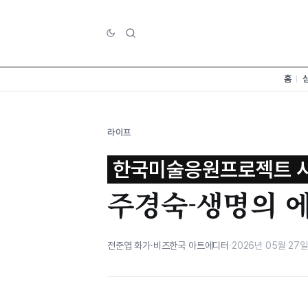
홈
라이프
한국미술응원프로젝트 시
주경숙-생명의 
전준엽 화가·비즈한국 아트에디터
·
2026년 05월 27일