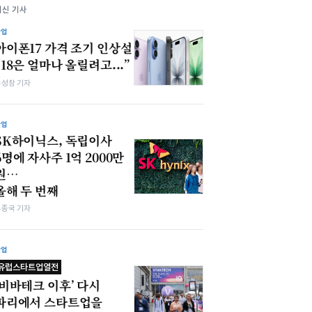
최신 기사
산업
아이폰17 가격 조기 인상설
“18은 얼마나 올릴려고...”
봉성창 기자
산업
SK하이닉스, 독립이사
6명에 자사주 1억 2000만
원…
올해 두 번째
우종국 기자
산업
유럽스타트업열전
‘비바테크 이후’ 다시
파리에서 스타트업을