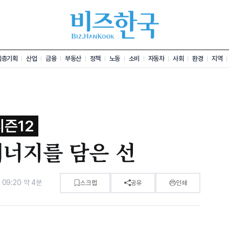
심층기획
산업
금융
부동산
정책
노동
소비
자동차
사회
환경
지역
즌12
에너지를 담은 선
 09:20
·
약 4분
스크랩
공유
인쇄